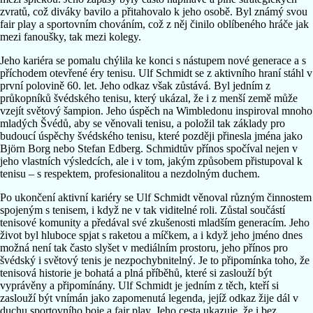
zvratů, což diváky bavilo a přitahovalo k jeho osobě. Byl známý svou
fair play a sportovním chováním, což z něj činilo oblíbeného hráče jak
mezi fanoušky, tak mezi kolegy.
Jeho kariéra se pomalu chýlila ke konci s nástupem nové generace a s
příchodem otevřené éry tenisu. Ulf Schmidt se z aktivního hraní stáhl v
první polovině 60. let. Jeho odkaz však zůstává. Byl jedním z
průkopníků švédského tenisu, který ukázal, že i z menší země může
vzejít světový šampion. Jeho úspěch na Wimbledonu inspiroval mnoho
mladých Švédů, aby se věnovali tenisu, a položil tak základy pro
budoucí úspěchy švédského tenisu, které později přinesla jména jako
Björn Borg nebo Stefan Edberg. Schmidtův přínos spočíval nejen v
jeho vlastních výsledcích, ale i v tom, jakým způsobem přistupoval k
tenisu – s respektem, profesionalitou a nezdolným duchem.
Po ukončení aktivní kariéry se Ulf Schmidt věnoval různým činnostem
spojeným s tenisem, i když ne v tak viditelné roli. Zůstal součástí
tenisové komunity a předával své zkušenosti mladším generacím. Jeho
život byl hluboce spjat s raketou a míčkem, a i když jeho jméno dnes
možná není tak často slyšet v mediálním prostoru, jeho přínos pro
švédský i světový tenis je nezpochybnitelný. Je to připomínka toho, že
tenisová historie je bohatá a plná příběhů, které si zaslouží být
vyprávěny a připomínány. Ulf Schmidt je jedním z těch, kteří si
zaslouží být vnímán jako zapomenutá legenda, jejíž odkaz žije dál v
duchu sportovního boje a fair play. Jeho cesta ukazuje, že i bez