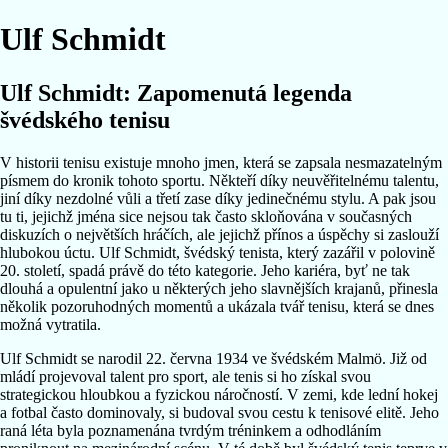
Ulf Schmidt
Ulf Schmidt: Zapomenutá legenda
švédského tenisu
V historii tenisu existuje mnoho jmen, která se zapsala nesmazatelným
písmem do kronik tohoto sportu. Někteří díky neuvěřitelnému talentu,
jiní díky nezdolné vůli a třetí zase díky jedinečnému stylu. A pak jsou
tu ti, jejichž jména sice nejsou tak často skloňována v současných
diskuzích o největších hráčích, ale jejichž přínos a úspěchy si zaslouží
hlubokou úctu. Ulf Schmidt, švédský tenista, který zazářil v polovině
20. století, spadá právě do této kategorie. Jeho kariéra, byť ne tak
dlouhá a opulentní jako u některých jeho slavnějších krajanů, přinesla
několik pozoruhodných momentů a ukázala tvář tenisu, která se dnes
možná vytratila.
Ulf Schmidt se narodil 22. června 1934 ve švédském Malmö. Již od
mládí projevoval talent pro sport, ale tenis si ho získal svou
strategickou hloubkou a fyzickou náročností. V zemi, kde lední hokej
a fotbal často dominovaly, si budoval svou cestu k tenisové elitě. Jeho
raná léta byla poznamenána tvrdým tréninkem a odhodláním