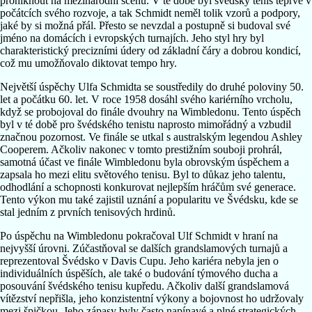
proniknout na mezinárodní scénu. V té době byl švédský tenis teprve v
počátcích svého rozvoje, a tak Schmidt neměl tolik vzorů a podpory,
jaké by si možná přál. Přesto se nevzdal a postupně si budoval své
jméno na domácích i evropských turnajích. Jeho styl hry byl
charakteristický precizními údery od základní čáry a dobrou kondicí,
což mu umožňovalo diktovat tempo hry.
Největší úspěchy Ulfa Schmidta se soustředily do druhé poloviny 50.
let a počátku 60. let. V roce 1958 dosáhl svého kariérního vrcholu,
když se probojoval do finále dvouhry na Wimbledonu. Tento úspěch
byl v té době pro švédského tenistu naprosto mimořádný a vzbudil
značnou pozornost. Ve finále se utkal s australským legendou Ashley
Cooperem. Ačkoliv nakonec v tomto prestižním souboji prohrál,
samotná účast ve finále Wimbledonu byla obrovským úspěchem a
zapsala ho mezi elitu světového tenisu. Byl to důkaz jeho talentu,
odhodlání a schopnosti konkurovat nejlepším hráčům své generace.
Tento výkon mu také zajistil uznání a popularitu ve Švédsku, kde se
stal jedním z prvních tenisových hrdinů.
Po úspěchu na Wimbledonu pokračoval Ulf Schmidt v hraní na
nejvyšší úrovni. Zúčastňoval se dalších grandslamových turnajů a
reprezentoval Švédsko v Davis Cupu. Jeho kariéra nebyla jen o
individuálních úspěších, ale také o budování týmového ducha a
posouvání švédského tenisu kupředu. Ačkoliv další grandslamová
vítězství nepřišla, jeho konzistentní výkony a bojovnost ho udržovaly
mezi špičkou. Jeho zápasy byly často napínavé a plné strategických